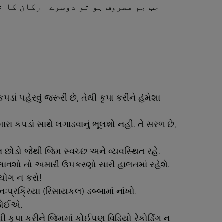
ં પહેરવું જરૂરી છે, તેથી કૃપા કરીને હંમેશા
ારા કપડાં સાથે લગાડવાનું ભૂલશો નહીં. તે સરળ છે,
 છોડો જેથી જિમ સ્વચ્છ અને વ્યવસ્થિત રહે.
લાવશો તો અમારી ઉપકરણો સારી હાલતમાં રહેશે.
ઉપયોગ ન કરો!
પ્રક્રિયા (રિસાયકલ) ડબ્બામાં નાંખો.
 જોઈએ.
 કૃપા કરીને જિમમાં કોઈપણ વિડિયો રેકોર્ડિંગ ન