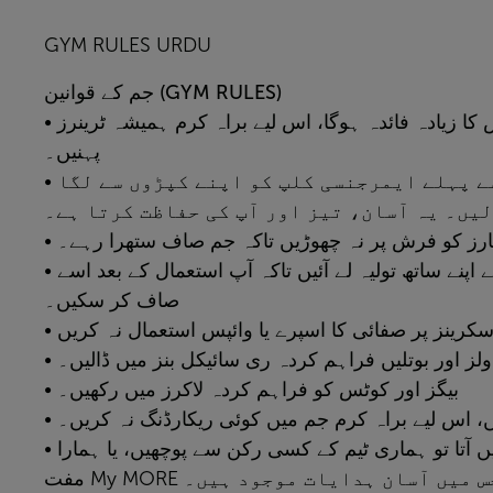
GYM RULES URDU
قوانین (GYM RULES)
جم
کے
• اگر آپ صحیح لباس پہنیں گے تو آپ کی ورزش کا زیادہ فائدہ ہوگا، اس لیے براہ کرم ہمیشہ ٹرینرز
پہنیں۔
• ہمارے ٹریڈملز پر چلنے یا دوڑنے سے پہلے ایمرجنسی کلپ کو اپنے کپڑوں سے لگا
یں۔ یہ آسان، تیز اور آپ کی حفاظت کرتا ہے۔
• ارز کو فرش پر نہ چھوڑیں تاکہ جم صاف ستھرا رہے۔
• ہماری مشینری کو اچھی حالت میں رکھنے کے لیے اپنے ساتھ تولیہ لے آئیں تاکہ آپ استعمال کے بعد اسے
صاف کر سکیں۔
• لز اور بوتلیں فراہم کردہ ری سائیکل بنز میں ڈالیں۔
• بیگز اور کوٹس کو فراہم کردہ لاکرز میں رکھیں۔
• اس لیے براہ کرم جم میں کوئی ریکارڈنگ نہ کریں۔
• اگر آپ کو کسی چیز کے استعمال کا طریقہ نہیں آتا تو ہماری ٹیم کے کسی رکن سے پوچھیں، یا ہمارا
مفت My MORE ں آسان ہدایات موجود ہیں۔