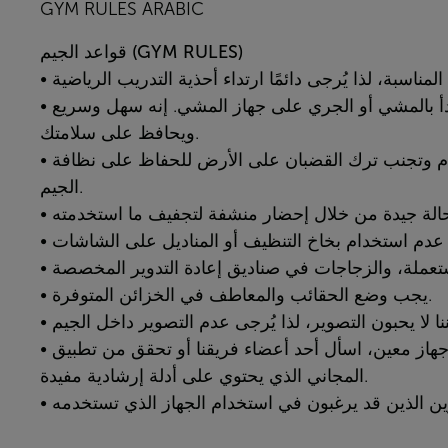
GYM RULES ARABIC
الجيم (GYM RULES)
قواعد
• لا تنسَ ربط مشبك الطوارئ بملابسك قبل أن تبدأ بالمشي أو الجري على جهاز المشي. إنه سهل وسريع
ويحافظ على سلامتك.
• يرجى إعادة الأوزان إلى أماكنها بعد الاستخدام وتجنب ترك القضبان على الأرض للحفاظ على نظافة
الجيم.
• يجب وضع الحقائب والمعاطف في الخزائن المتوفرة.
المجاني الذي يحتوي على أدلة إرشادية مفيدة.