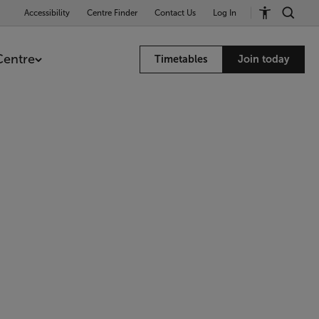
Accessibility
Centre Finder
Contact Us
Log In
Centre
Timetables
Join today