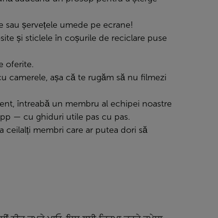
are sau șervețele umede pe ecrane!
te și sticlele în coșurile de reciclare puse
 oferite.
l cu camerele, așa că te rugăm să nu filmezi
ent, întreabă un membru al echipei noastre
App
— cu ghiduri utile pas cu pas.
a ceilalți membri care ar putea dori să