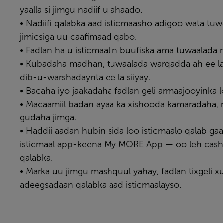
yaalla si jimgu nadiif u ahaado.
• Nadiifi qalabka aad isticmaasho adigoo wata tuw
jimicsiga uu caafimaad qabo.
• Fadlan ha u isticmaalin buufiska ama tuwaalada 
• Kubadaha madhan, tuwaalada warqadda ah ee la i
dib-u-warshadaynta ee la siiyay.
• Bacaha iyo jaakadaha fadlan geli armaajooyinka l
• Macaamiil badan ayaa ka xishooda kamaradaha,
gudaha jimga.
• Haddii aadan hubin sida loo isticmaalo qalab ga
isticmaal app-keena
My MORE App
— oo leh casha
qalabka.
• Marka uu jimgu mashquul yahay, fadlan tixgeli 
adeegsadaan qalabka aad isticmaalayso.