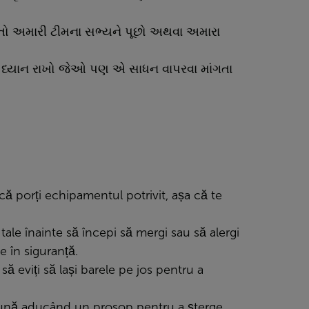
, તો અમારી ટીમના સભ્યને પૂછો અથવા અમારા
ોનું ધ્યાન રાખો જેઓ પણ એ સાધન વાપરવા માંગતા
ă porți echipamentul potrivit, așa că te
tale înainte să începi să mergi sau să alergi
e în siguranță.
 să eviți să lași barele pe jos pentru a
bună aducând un prosop pentru a șterge