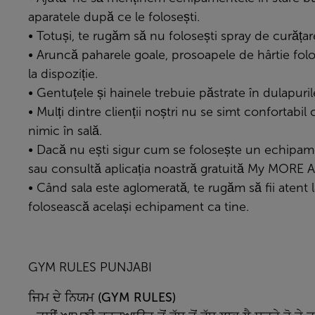
aparatele după ce le folosești.
• Totuși, te rugăm să nu folosești spray de curăț
• Aruncă paharele goale, prosoapele de hârtie folosi
la dispoziție.
• Gentuțele și hainele trebuie păstrate în dulapurile
• Mulți dintre clienții noștri nu se simt confortabi
nimic în sală.
• Dacă nu ești sigur cum se folosește un echipam
sau consultă aplicația noastră gratuită
My MORE 
• Când sala este aglomerată, te rugăm să fii atent l
folosească același echipament ca tine.
GYM RULES PUNJABI
ਜਿਮ
ਦੇ
ਨਿਯਮ (GYM RULES)