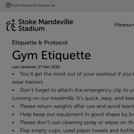
SKIP
Stoke Mandeville Stadium
TO
MAIN
Fitness
CONTENT
Etiquette & Protocol
Gym Etiquette
Last Updated: 27 Mar 2026
• You’ll get the most out of your workout if you’r
wear trainers
• Don’t forget to attach the emergency clip to yo
running on our treadmills. It’s quick, easy, and ke
• Please return weights after use and avoid leavi
• Help keep our equipment in good shape by bri
• Please don’t use cleaning spray or wipes on t
• Pop empty cups, used paper towels and bottles