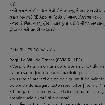
કરો.
• જો તમને કોઈ સાધન કેવી રીતે વાપરવું તે ખબર ન હોય
મફત
My MORE App
માં “હાઉ ટૂ” માર્ગદર્શિકાઓ જુઓ.
• જ્યારે જિમ ભરેલું હોય ત્યારે કૃપા કરીને બીજાં સભ્ય
હોય જે તમે વાપરી રહ્યા છો.
GYM RULES ROMANIAN
Regulile Sălii de Fitness (GYM RULES)
• Vei profita la maximum de antrenamentul tău dac
rugăm să porți întotdeauna pantofi sport.
• Nu uita să atașezi clema de siguranță de hainele 
pe banda de alergare. Este rapid, ușor și te mențin
• Te rugăm să pui greutățile la loc după utilizare și
menține sala curată și ordonată.
• Ajută-ne să menținem echipamentele în stare 