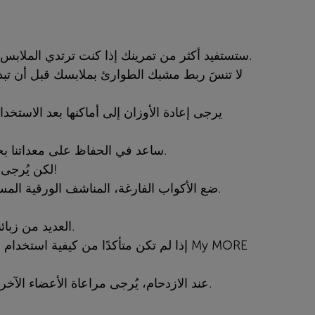
• ستستفيد أكثر من تمرينك إذا كنت ترتدي الملابس المناسبة، لذا يُرجى دائمًا ارتداء أحذية التدريب الرياضية.
• ساعد في الحفاظ على معداتنا بحالة جيدة من خلال إحضار منشفة لتجفيف ما استخدمته.
• لكن يُرجى عدم استخدام بخاخ التنظيف أو المناديل على الشاشات!
• ضع الأكواب الفارغة، المناشف الورقية المستعملة، والزجاجات في صناديق إعادة التدوير المخصصة.
• العديد من زبائننا لا يحبون التصوير، لذا يُرجى عدم التصوير داخل الجيم.
• إذا لم تكن متأكدًا من كيفية استخدام جهاز معين، اسأل أحد أعضاء فريقنا أو تحقق من تطبيق
My MORE
• عند الازدحام، يُرجى مراعاة الأعضاء الآخرين الذين قد يرغبون في استخدام الجهاز الذي تستخدمه.