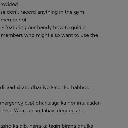
provided
ase don’t record anything in the gym
 a member of
- featuring our handy how to guides
r members who might also want to use the
dii aad xirato dhar iyo kabo ku habboon,
emergency clip) dharkaaga ka hor inta aadan
ll-ka. Waa sahlan tahay, degdeg ah,
asho ka dib, hana ka tagin biraha dhulka