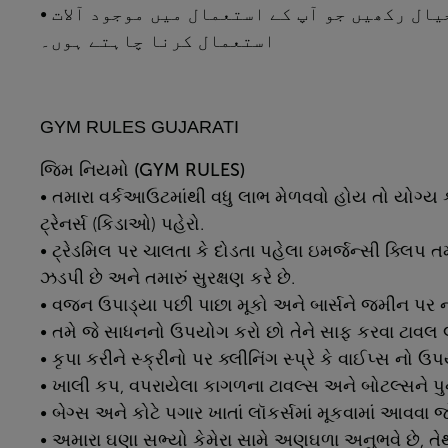
• جب جم مصروف ہو تو دوسرے ارکان کا خیال رکھیں جو آپ کے استعمال میں موجود آلات
استعمال کرنا چاہتے ہوں۔
GYM RULES GUJARATI
જિમ
નિયમો (GYM RULES)
• તમારા વર્કઆઉટમાંથી વધુ લાભ મેળવવો હોય તો યોગ્ય કપડા
ટ્રેનર્સ (કિડાઓ) પહેરો.
• ટ્રેડમિલ પર ચાલતા કે દોડતા પહેલા ઇમર્જન્સી ક્લિપ તમ
ઝડપી છે અને તમારું સુરક્ષણ કરે છે.
• વજન ઉપાડ્યા પછી પાછા મૂકો અને બાર્સને જમીન પર ન
• તમે જે સાધનનો ઉપયોગ કરો છો તેને સાફ કરવા ટાવલ 
• કૃપા કરીને સ્ક્રીનો પર ક્લીનિંગ સ્પ્રે કે વાઈપ્સ નો 
• ખાલી કપ, વપરાયેલા કાગળના ટાવલ્સ અને બોટલ્સને પુનઃ
• બેગ્સ અને કોટે પગાર ખાતાં લૉકર્સમાં મૂકવામાં આવવા
• અમારા ઘણા સભ્યો કેમેરા સામે અણઘળા અનુભવે છે, તેથી