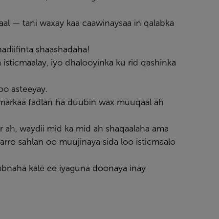
aal — tani waxay kaa caawinaysaa in qalabka
nadiifinta shaashadaha!
sticmaalay, iyo dhalooyinka ku rid qashinka
oo asteeyay.
 markaa fadlan ha duubin wax muuqaal ah
ar ah, waydii mid ka mid ah shaqaalaha ama
rro sahlan oo muujinaya sida loo isticmaalo
xubnaha kale ee iyaguna doonaya inay