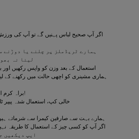
لینا نہ بھول
استعمال کے بعد وزن کو واپس رکھیں اور ب
• براہ کرم اسکرینز پر صفائی کا اسپرے یا وائپس استعمال نہ کریں!
خالی کپ، استعمال شدہ پیپر ٹاو
ہمارے بہت سے صارفین کیمرا سے شرماتے ہیں، 
ایپ دیکھیں جس می