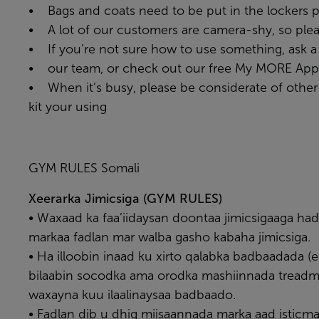
• Bags and coats need to be put in the lockers 
• A lot of our customers are camera-shy, so ple
• If you’re not sure how to use something, ask
• our team, or check out our free
My MORE App
• When it’s busy, please be considerate of othe
kit your using
GYM RULES Somali
Xeerarka Jimicsiga (GYM RULES)
• Waxaad ka faa’iidaysan doontaa jimicsigaaga had
markaa fadlan mar walba gasho kabaha jimicsiga.
• Ha illoobin inaad ku xirto qalabka badbaadada (
bilaabin socodka ama orodka mashiinnada treadmi
waxayna kuu ilaalinaysaa badbaado.
• Fadlan dib u dhig miisaannada marka aad isticma