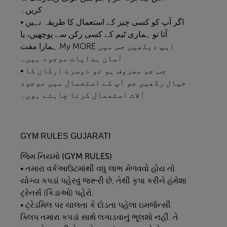
کریں۔
• اگر آپ کو کسی چیز کے استعمال کا طریقہ نہیں
آتا تو ہماری ٹیم کے کسی رکن سے پوچھیں، یا
ہمارا مفت My MORE ایپ دیکھیں جس میں
آسان ہدایات موجود ہیں۔
• جب جم مصروف ہو تو دوسرے ارکان کا
خیال رکھیں جو آپ کے استعمال میں موجود
آلات استعمال کرنا چاہتے ہوں۔
GYM RULES GUJARATI
જિમ
નિયમો (GYM RULES)
• તમારા વર્કઆઉટમાંથી વધુ લાભ મેળવવો હોય તો
યોગ્ય કપડાં પહેરવું જરૂરી છે, તેથી કૃપા કરીને હંમેશા
ટ્રેનર્સ (કિડાઓ) પહેરો.
• ટ્રેડમિલ પર ચાલતા કે દોડતા પહેલા ઇમર્જન્સી
ક્લિપ તમારા કપડાં સાથે લગાડવાનું ભૂલશો નહીં. તે