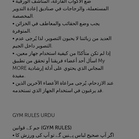
• ضع الأكواب الفارغة، المناشف الورقية
المستعملة، والزجاجات في صناديق إعادة التدوير
المخصصة.
• يجب وضع الحقائب والمعاطف في الخزائن
المتوفرة.
• العديد من زبائننا لا يحبون التصوير، لذا يُرجى عدم
التصوير داخل الجيم.
• إذا لم تكن متأكدًا من كيفية استخدام جهاز معين،
اسأل أحد أعضاء فريقنا أو تحقق من تطبيق
My
MORE
المجاني الذي يحتوي على أدلة إرشادية
مفيدة.
• عند الازدحام، يُرجى مراعاة الأعضاء الآخرين الذين
قد يرغبون في استخدام الجهاز الذي تستخدمه.
GYM RULES URDU
قوانین (GYM RULES)
جم
کے
• اگر آپ صحیح لباس پہنیں گے تو آپ کی ورزش کا