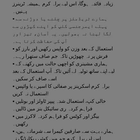
زیادہ فائدہ ہوگا، اس لیے براہ کرم ہمیشہ ٹرینرز
پہنیں۔
• ہمارے ٹریڈملز پر چلنے یا دوڑنے سے
پہلے ایمرجنسی کلپ کو اپنے کپڑوں سے
لگا لینا نہ بھولیں۔ یہ آسان، تیز اور
آپ کی حفاظت کرتا ہے۔
• استعمال کے بعد وزن کو واپس رکھیں اور بارز کو
فرش پر نہ چھوڑیں تاکہ جم صاف ستھرا رہے۔
• ہماری مشینری کو اچھی حالت میں رکھنے کے
لیے اپنے ساتھ تولیہ لے آئیں تاکہ آپ استعمال کے بعد
اسے صاف کر سکیں۔
• براہ کرم اسکرینز پر صفائی کا اسپرے یا وائپس
استعمال نہ کریں!
• خالی کپ، استعمال شدہ پیپر ٹاولز اور بوتلیں
فراہم کردہ ری سائیکل بنز میں ڈالیں۔
• بیگز اور کوٹس کو فراہم کردہ لاکرز میں
رکھیں۔
• ہمارے بہت سے صارفین کیمرا سے شرماتے ہیں،
اس لیے براہ کرم جم میں کوئی ریکارڈنگ نہ