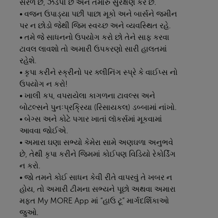
સરળ છે, ઝડપી છે અને તમારું સુરક્ષણ કરે છે.
• વજન ઉપાડ્યા પછી પાછા મૂકો અને બાર્સને જમીન
પર ન છોડો જેથી જિમ સ્વચ્છ અને વ્યવસ્થિત રહે.
• તમે જે સાધનનો ઉપયોગ કરો છો તેને સાફ કરવા
ટાવલ લાવશો તો અમારી ઉપકરણો સારી હાલતમાં
રહેશે.
• કૃપા કરીને સ્ક્રીનો પર ક્લીનિંગ સ્પ્રે કે વાઈપ્સ નો
ઉપયોગ ન કરો!
• ખાલી કપ, વપરાયેલા કાગળના ટાવલ્સ અને
બોટલ્સને પુનઃપ્રક્રિયા (રિસાયકલ) ડબ્બામાં નાંખો.
• બેગ્સ અને કોટે પગાર ખાતાં લૉકર્સમાં મૂકવામાં
આવવા જોઈએ.
• અમારા ઘણા સભ્યો કેમેરા સામે અણઘળા અનુભવે
છે, તેથી કૃપા કરીને જિમમાં કોઈપણ વિડિયો રેકોર્ડિંગ
ન કરો.
• જો તમને કોઈ સાધન કેવી રીતે વાપરવું તે ખબર ન
હોય, તો અમારી ટીમના સભ્યને પૂછો અથવા અમારા
મફત
My MORE App
માં “હાઉ ટૂ” માર્ગદર્શિકાઓ
જુઓ.