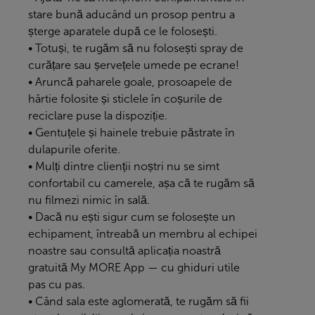
stare bună aducând un prosop pentru a
șterge aparatele după ce le folosești.
• Totuși, te rugăm să nu folosești spray de
curățare sau șervețele umede pe ecrane!
• Aruncă paharele goale, prosoapele de
hârtie folosite și sticlele în coșurile de
reciclare puse la dispoziție.
• Gentuțele și hainele trebuie păstrate în
dulapurile oferite.
• Mulți dintre clienții noștri nu se simt
confortabil cu camerele, așa că te rugăm să
nu filmezi nimic în sală.
• Dacă nu ești sigur cum se folosește un
echipament, întreabă un membru al echipei
noastre sau consultă aplicația noastră
gratuită
My MORE App
— cu ghiduri utile
pas cu pas.
• Când sala este aglomerată, te rugăm să fii