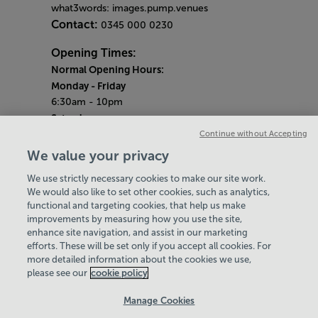
what3words: images.pump.venues
Contact:
0345 000 0230
Opening Times:
Normal Opening Hours:
Monday
- Friday
6:30am - 10pm
Saturday
7:30am - 5pm
Continue without Accepting
Sunday
We value your privacy
8:30am - 5pm
We use strictly necessary cookies to make our site work.
Bank Holiday Opening Hours
We would also like to set other cookies, such as analytics,
functional and targeting cookies, that help us make
Gym Quieter Hours
improvements by measuring how you use the site,
Every Sunday from 1pm-3pm
enhance site navigation, and assist in our marketing
Our same great facilities, but in a quieter
efforts. These will be set only if you accept all cookies. For
more detailed information about the cookies we use,
setting for those who need a little less noise.
please see our
cookie policy
Policies & Documents
Manage Cookies
Careers