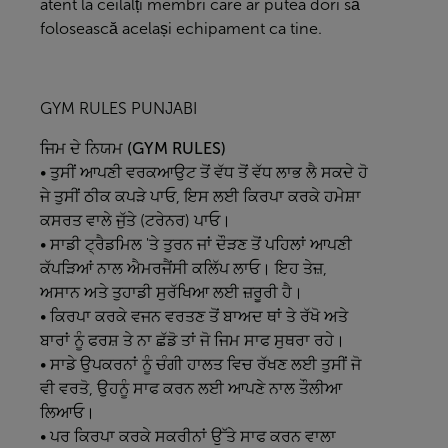
atent la ceilalți membri care ar putea dori să
folosească același echipament ca tine.
GYM RULES PUNJABI
ਜਿਮ
ਦੇ
ਨਿਯਮ (GYM RULES)
• ਤੁਸੀਂ ਆਪਣੀ ਵਰਕਆਉਟ ਤੋਂ ਵੱਧ ਤੋਂ ਵੱਧ ਲਾਭ ਲੈ ਸਕਦੇ ਹੋ
ਜੇ ਤੁਸੀਂ ਠੀਕ ਕਪੜੇ ਪਾਓ, ਇਸ ਲਈ ਕਿਰਪਾ ਕਰਕੇ ਹਮੇਸ਼ਾ
ਕਸਰਤ ਵਾਲੇ ਜੁੱਤੇ (ਟਰੇਨਰ) ਪਾਓ।
• ਸਾਡੀ ਟ੍ਰੈਡਮਿਲ 'ਤੇ ਤੁਰਨ ਜਾਂ ਦੌੜਣ ਤੋਂ ਪਹਿਲਾਂ ਆਪਣੀ
ਕੱਪੜਿਆਂ ਨਾਲ ਐਮਰਜੈਂਸੀ ਕਲਿੱਪ ਲਾਓ। ਇਹ ਤੇਜ਼,
ਅਸਾਨ ਅਤੇ ਤੁਹਾਡੀ ਸੁਰੱਖਿਆ ਲਈ ਜ਼ਰੂਰੀ ਹੈ।
• ਕਿਰਪਾ ਕਰਕੇ ਵਜਨ ਵਰਤਣ ਤੋਂ ਬਾਅਦ ਥਾਂ ਤੇ ਰੱਖੋ ਅਤੇ
ਬਾਰਾਂ ਨੂੰ ਫਰਸ਼ ਤੇ ਨਾ ਛੱਡੋ ਤਾਂ ਜੋ ਜਿਮ ਸਾਫ ਸੁਥਰਾ ਰਹੇ।
• ਸਾਡੇ ਉਪਕਰਨਾਂ ਨੂੰ ਚੰਗੀ ਹਾਲਤ ਵਿਚ ਰੱਖਣ ਲਈ ਤੁਸੀਂ ਜੋ
ਵੀ ਵਰਤੋ, ਉਹਨੂੰ ਸਾਫ ਕਰਨ ਲਈ ਆਪਣੇ ਨਾਲ ਤੌਲੀਆ
ਲਿਆਓ।
• ਪਰ ਕਿਰਪਾ ਕਰਕੇ ਸਕਰੀਨਾਂ ਉੱਤੇ ਸਾਫ ਕਰਨ ਵਾਲਾ