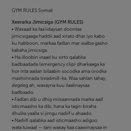
GYM RULES Somali
Xeerarka Jimicsiga (GYM RULES)
• Waxaad ka faa’iidaysan doontaa
jimicsigaaga haddii aad xirato dhar iyo kabo
ku habboon, markaa fadlan mar walba gasho
kabaha jimicsiga.
• Ha illoobin inaad ku xirto qalabka
badbaadada (emergency clip) dharkaaga ka
hor inta aadan bilaabin socodka ama orodka
mashiinnada treadmill-ka. Waa sahlan tahay,
degdeg ah, waxayna kuu ilaalinaysaa
badbaado.
• Fadlan dib u dhig miisaannada marka aad
isticmaasho ka dib, hana ka tagin biraha
dhulka yaalla si jimgu nadiif u ahaado.
• Nadiifi qalabka aad isticmaasho adigoo
wata tuwaal — tani waxay kaa caawinaysaa in