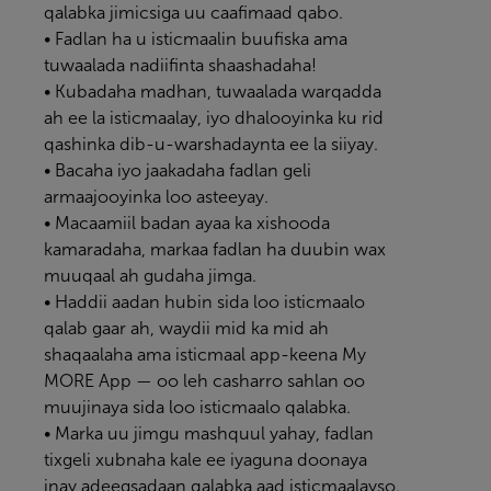
qalabka jimicsiga uu caafimaad qabo.
• Fadlan ha u isticmaalin buufiska ama
tuwaalada nadiifinta shaashadaha!
• Kubadaha madhan, tuwaalada warqadda
ah ee la isticmaalay, iyo dhalooyinka ku rid
qashinka dib-u-warshadaynta ee la siiyay.
• Bacaha iyo jaakadaha fadlan geli
armaajooyinka loo asteeyay.
• Macaamiil badan ayaa ka xishooda
kamaradaha, markaa fadlan ha duubin wax
muuqaal ah gudaha jimga.
• Haddii aadan hubin sida loo isticmaalo
qalab gaar ah, waydii mid ka mid ah
shaqaalaha ama isticmaal app-keena
My
MORE App
— oo leh casharro sahlan oo
muujinaya sida loo isticmaalo qalabka.
• Marka uu jimgu mashquul yahay, fadlan
tixgeli xubnaha kale ee iyaguna doonaya
inay adeegsadaan qalabka aad isticmaalayso.