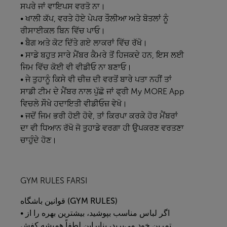
ਸਪਰੇ ਜਾਂ ਵਾਇਪਸ ਵਰਤੋ ਨਾ।
• ਖਾਲੀ ਕੱਪ, ਵਰਤੇ ਹੋਏ ਪੇਪਰ ਤੌਲੀਆ ਅਤੇ ਬੋਤਲਾਂ ਨੂੰ
ਰੀਸਾਈਕਲ ਬਿਨ ਵਿੱਚ ਪਾਓ।
• ਬੈਗ ਅਤੇ ਕੋਟ ਦਿੱਤੇ ਗਏ ਲਾਕਰਾਂ ਵਿੱਚ ਰੱਖੋ।
• ਸਾਡੇ ਬਹੁਤ ਸਾਰੇ ਮੈਂਬਰ ਕੈਮਰੇ ਤੋਂ ਹਿਜਕਦੇ ਹਨ, ਇਸ ਲਈ
ਜਿਮ ਵਿੱਚ ਕੋਈ ਵੀ ਵੀਡੀਓ ਨਾ ਬਣਾਓ।
• ਜੇ ਤੁਹਾਨੂੰ ਕਿਸੇ ਵੀ ਚੀਜ਼ ਦੀ ਵਰਤੋਂ ਬਾਰੇ ਪਤਾ ਨਹੀਂ ਤਾਂ
ਸਾਡੀ ਟੀਮ ਦੇ ਮੈਂਬਰ ਨਾਲ ਪੁੱਛੋ ਜਾਂ ਫ੍ਰੀ
My MORE App
ਵਿਚਲੇ ਸੌਖੇ ਹਦਾਇਤੀ ਵੀਡੀਓਜ਼ ਵੇਖੋ।
• ਜਦੋਂ ਜਿਮ ਭਰੀ ਹੋਈ ਹੋਵੇ, ਤਾਂ ਕਿਰਪਾ ਕਰਕੇ ਹੋਰ ਮੈਂਬਰਾਂ
ਦਾ ਵੀ ਧਿਆਨ ਰੱਖੋ ਜੋ ਤੁਹਾਡੇ ਵਰਗਾ ਹੀ ਉਪਕਰਣ ਵਰਤਣਾ
ਚਾਹੁੰਦੇ ਹੋਣ।
GYM RULES FARSI
باشگاه (GYM RULES)
قوانین
• اگر لباس مناسب بپوشید، بیشترین بهره را از
تمرین خود می‌برید، بنابراین لطفاً همیشه کفش