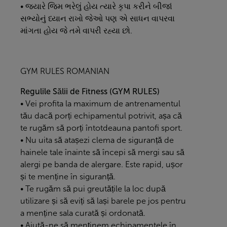
• જ્યારે જિમ ભરેલું હોય ત્યારે કૃપા કરીને બીજાં
સભ્યોનું ધ્યાન રાખો જેઓ પણ એ સાધન વાપરવા
માંગતા હોય જે તમે વાપરી રહ્યા છો.
GYM RULES ROMANIAN
Regulile Sălii de Fitness (GYM RULES)
• Vei profita la maximum de antrenamentul
tău dacă porți echipamentul potrivit, așa că
te rugăm să porți întotdeauna pantofi sport.
• Nu uita să atașezi clema de siguranță de
hainele tale înainte să începi să mergi sau să
alergi pe banda de alergare. Este rapid, ușor
și te menține în siguranță.
• Te rugăm să pui greutățile la loc după
utilizare și să eviți să lași barele pe jos pentru
a menține sala curată și ordonată.
• Ajută-ne să menținem echipamentele în