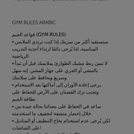
GYM RULES ARABIC
الجيم (GYM RULES)
قواعد
• ستستفيد أكثر من تمرينك إذا كنت ترتدي الملابس
المناسبة، لذا يُرجى دائمًا ارتداء أحذية التدريب
الرياضية.
• لا تنسَ ربط مشبك الطوارئ بملابسك قبل أن تبدأ
بالمشي أو الجري على جهاز المشي. إنه سهل
وسريع ويحافظ على سلامتك.
• يرجى إعادة الأوزان إلى أماكنها بعد الاستخدام
وتجنب ترك القضبان على الأرض للحفاظ على
نظافة الجيم.
• ساعد في الحفاظ على معداتنا بحالة جيدة من
خلال إحضار منشفة لتجفيف ما استخدمته.
• لكن يُرجى عدم استخدام بخاخ التنظيف أو المناديل
على الشاشات!