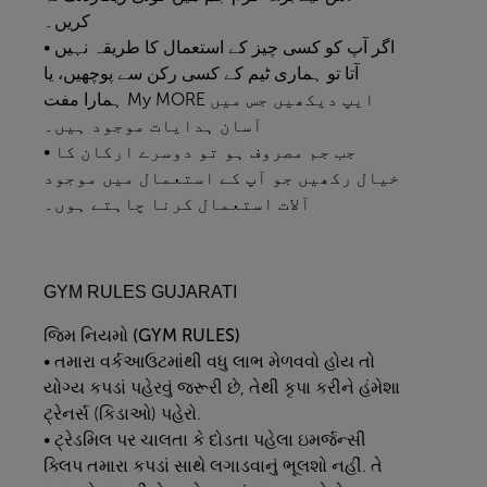
کریں۔
• اگر آپ کو کسی چیز کے استعمال کا طریقہ نہیں
آتا تو ہماری ٹیم کے کسی رکن سے پوچھیں، یا
ہمارا مفت My MORE ایپ دیکھیں جس میں
آسان ہدایات موجود ہیں۔
• جب جم مصروف ہو تو دوسرے ارکان کا
خیال رکھیں جو آپ کے استعمال میں موجود
آلات استعمال کرنا چاہتے ہوں۔
GYM RULES GUJARATI
જિમ
નિયમો (GYM RULES)
• તમારા વર્કઆઉટમાંથી વધુ લાભ મેળવવો હોય તો
યોગ્ય કપડાં પહેરવું જરૂરી છે, તેથી કૃપા કરીને હંમેશા
ટ્રેનર્સ (કિડાઓ) પહેરો.
• ટ્રેડમિલ પર ચાલતા કે દોડતા પહેલા ઇમર્જન્સી
ક્લિપ તમારા કપડાં સાથે લગાડવાનું ભૂલશો નહીં. તે