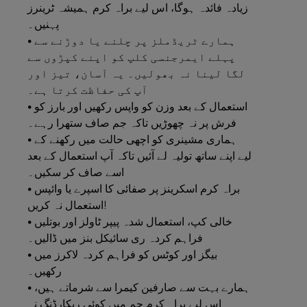
زیادہ فائدہ ہوگا، اس لیے براہ کرم ہمیشہ ٹرینرز
پہنیں۔
• ہمارے ٹریڈملز پر چلنے یا دوڑنے سے
پہلے ایمرجنسی کلپ کو اپنے کپڑوں سے
لگا لینا نہ بھولیں۔ یہ آسان، تیز اور
آپ کی حفاظت کرتا ہے۔
• استعمال کے بعد وزن کو واپس رکھیں اور بارز کو
فرش پر نہ چھوڑیں تاکہ جم صاف ستھرا رہے۔
• ہماری مشینری کو اچھی حالت میں رکھنے کے
لیے اپنے ساتھ تولیہ لے آئیں تاکہ آپ استعمال کے بعد
اسے صاف کر سکیں۔
• براہ کرم اسکرینز پر صفائی کا اسپرے یا وائپس
استعمال نہ کریں!
• خالی کپ، استعمال شدہ پیپر ٹاولز اور بوتلیں
فراہم کردہ ری سائیکل بنز میں ڈالیں۔
• بیگز اور کوٹس کو فراہم کردہ لاکرز میں
رکھیں۔
• ہمارے بہت سے صارفین کیمرا سے شرماتے ہیں،
اس لیے براہ کرم جم میں کوئی ریکارڈنگ نہ