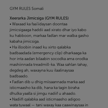
GYM RULES Somali
Xeerarka Jimicsiga (GYM RULES)
• Waxaad ka faa’iidaysan doontaa
jimicsigaaga haddii aad xirato dhar iyo kabo
ku habboon, markaa fadlan mar walba gasho
kabaha jimicsiga.
• Ha illoobin inaad ku xirto qalabka
badbaadada (emergency clip) dharkaaga ka
hor inta aadan bilaabin socodka ama orodka
mashiinnada treadmill-ka. Waa sahlan tahay,
degdeg ah, waxayna kuu ilaalinaysaa
badbaado.
• Fadlan dib u dhig miisaannada marka aad
isticmaasho ka dib, hana ka tagin biraha
dhulka yaalla si jimgu nadiif u ahaado.
• Nadiifi qalabka aad isticmaasho adigoo
wata tuwaal — tani waxay kaa caawinaysaa in