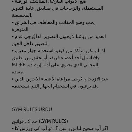
• ضع الأكواب الفارغة، المناشف الورقية
المستعملة، والزجاجات في صناديق إعادة التدوير
المخصصة.
• يجب وضع الحقائب والمعاطف في الخزائن
المتوفرة.
• العديد من زبائننا لا يحبون التصوير، لذا يُرجى عدم
التصوير داخل الجيم.
• إذا لم تكن متأكدًا من كيفية استخدام جهاز معين،
اسأل أحد أعضاء فريقنا أو تحقق من تطبيق
My
MORE
المجاني الذي يحتوي على أدلة إرشادية
مفيدة.
• عند الازدحام، يُرجى مراعاة الأعضاء الآخرين الذين
قد يرغبون في استخدام الجهاز الذي تستخدمه.
GYM RULES URDU
قوانین (GYM RULES)
جم
کے
• اگر آپ صحیح لباس پہنیں گے تو آپ کی ورزش کا