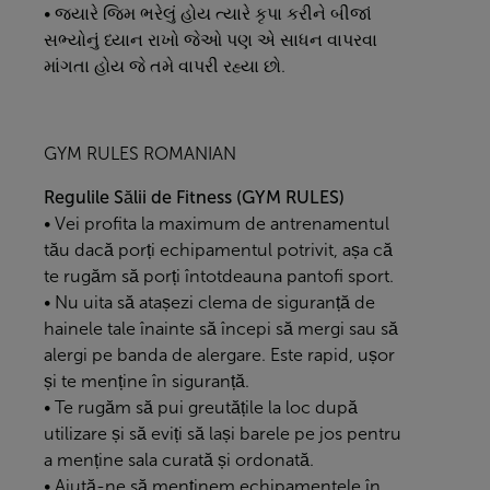
• જ્યારે જિમ ભરેલું હોય ત્યારે કૃપા કરીને બીજાં
સભ્યોનું ધ્યાન રાખો જેઓ પણ એ સાધન વાપરવા
માંગતા હોય જે તમે વાપરી રહ્યા છો.
GYM RULES ROMANIAN
Regulile Sălii de Fitness (GYM RULES)
• Vei profita la maximum de antrenamentul
tău dacă porți echipamentul potrivit, așa că
te rugăm să porți întotdeauna pantofi sport.
• Nu uita să atașezi clema de siguranță de
hainele tale înainte să începi să mergi sau să
alergi pe banda de alergare. Este rapid, ușor
și te menține în siguranță.
• Te rugăm să pui greutățile la loc după
utilizare și să eviți să lași barele pe jos pentru
a menține sala curată și ordonată.
• Ajută-ne să menținem echipamentele în