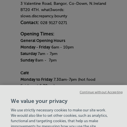
3 Valentine Road, Bangor, Co-Down, N.Ireland
BT20 4TH. what3words:
slows.discrepancy.bounty
Contact:
028 9127 0271
Opening Times:
General Opening Hours
Monday - Friday
6am
- 10pm
Saturday
7am - 7pm
Sunday
8am
- 7pm
Café
Monday to Friday
7.30am-7pm (hot food
finishes at 6.30pm)
Saturday
8am- 5pm (hot food finishes at
Continue without Accepting
4.30pm)
We value your privacy
Sunday
9am-5pm (hot food finishes at
We use strictly necessary cookies to make our site work.
4.30pm)
We would also like to set other cookies, such as analytics,
Bank Holiday Hours:
10am - 6pm
functional and targeting cookies, that help us make
Quieter Hours
improvements by measuring how you use the site,