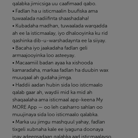
qalabka jimicsiga uu caafimaad qabo.
• Fadlan ha u isticmaalin buufiska ama
tuwaalada nadiifinta shaashadaha!
• Kubadaha madhan, tuwaalada warqadda
ah ee la isticmaalay, iyo dhalooyinka ku rid
qashinka dib-u-warshadaynta ee la siiyay.
• Bacaha iyo jaakadaha fadlan geli
armaajooyinka loo asteeyay.
• Macaamiil badan ayaa ka xishooda
kamaradaha, markaa fadlan ha duubin wax
muuqaal ah gudaha jimga.
• Haddii aadan hubin sida loo isticmaalo
qalab gaar ah, waydii mid ka mid ah
shaqaalaha ama isticmaal app-keena
My
MORE App
— oo leh casharro sahlan oo
muujinaya sida loo isticmaalo qalabka.
• Marka uu jimgu mashquul yahay, fadlan
tixgeli xubnaha kale ee iyaguna doonaya
inay adeegsadaan qalabka aad isticmaalayso.