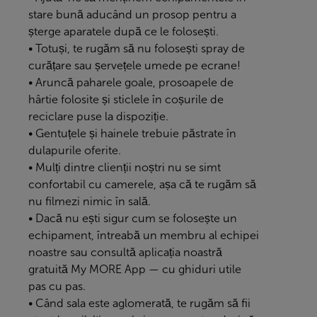
stare bună aducând un prosop pentru a
șterge aparatele după ce le folosești.
• Totuși, te rugăm să nu folosești spray de
curățare sau șervețele umede pe ecrane!
• Aruncă paharele goale, prosoapele de
hârtie folosite și sticlele în coșurile de
reciclare puse la dispoziție.
• Gentuțele și hainele trebuie păstrate în
dulapurile oferite.
• Mulți dintre clienții noștri nu se simt
confortabil cu camerele, așa că te rugăm să
nu filmezi nimic în sală.
• Dacă nu ești sigur cum se folosește un
echipament, întreabă un membru al echipei
noastre sau consultă aplicația noastră
gratuită
My MORE App
— cu ghiduri utile
pas cu pas.
• Când sala este aglomerată, te rugăm să fii