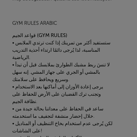
GYM RULES ARABIC
الجيم (GYM RULES)
قواعد
• ستستفيد أكثر من تمرينك إذا كنت ترتدي الملابس
المناسبة، لذا يُرجى دائمًا ارتداء أحذية التدريب
الرياضية.
• لا تنسَ ربط مشبك الطوارئ بملابسك قبل أن تبدأ
بالمشي أو الجري على جهاز المشي. إنه سهل
وسريع ويحافظ على سلامتك.
• يرجى إعادة الأوزان إلى أماكنها بعد الاستخدام
وتجنب ترك القضبان على الأرض للحفاظ على
نظافة الجيم.
• ساعد في الحفاظ على معداتنا بحالة جيدة من
خلال إحضار منشفة لتجفيف ما استخدمته.
• لكن يُرجى عدم استخدام بخاخ التنظيف أو المناديل
على الشاشات!