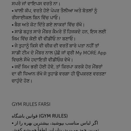
ਸਪਰੇ ਜਾਂ ਵਾਇਪਸ ਵਰਤੋ ਨਾ।
• ਖਾਲੀ ਕੱਪ, ਵਰਤੇ ਹੋਏ ਪੇਪਰ ਤੌਲੀਆ ਅਤੇ ਬੋਤਲਾਂ ਨੂੰ
ਰੀਸਾਈਕਲ ਬਿਨ ਵਿੱਚ ਪਾਓ।
• ਬੈਗ ਅਤੇ ਕੋਟ ਦਿੱਤੇ ਗਏ ਲਾਕਰਾਂ ਵਿੱਚ ਰੱਖੋ।
• ਸਾਡੇ ਬਹੁਤ ਸਾਰੇ ਮੈਂਬਰ ਕੈਮਰੇ ਤੋਂ ਹਿਜਕਦੇ ਹਨ, ਇਸ ਲਈ
ਜਿਮ ਵਿੱਚ ਕੋਈ ਵੀ ਵੀਡੀਓ ਨਾ ਬਣਾਓ।
• ਜੇ ਤੁਹਾਨੂੰ ਕਿਸੇ ਵੀ ਚੀਜ਼ ਦੀ ਵਰਤੋਂ ਬਾਰੇ ਪਤਾ ਨਹੀਂ ਤਾਂ
ਸਾਡੀ ਟੀਮ ਦੇ ਮੈਂਬਰ ਨਾਲ ਪੁੱਛੋ ਜਾਂ ਫ੍ਰੀ
My MORE App
ਵਿਚਲੇ ਸੌਖੇ ਹਦਾਇਤੀ ਵੀਡੀਓਜ਼ ਵੇਖੋ।
• ਜਦੋਂ ਜਿਮ ਭਰੀ ਹੋਈ ਹੋਵੇ, ਤਾਂ ਕਿਰਪਾ ਕਰਕੇ ਹੋਰ ਮੈਂਬਰਾਂ
ਦਾ ਵੀ ਧਿਆਨ ਰੱਖੋ ਜੋ ਤੁਹਾਡੇ ਵਰਗਾ ਹੀ ਉਪਕਰਣ ਵਰਤਣਾ
ਚਾਹੁੰਦੇ ਹੋਣ।
GYM RULES FARSI
باشگاه (GYM RULES)
قوانین
• اگر لباس مناسب بپوشید، بیشترین بهره را از
تمرین خود می‌برید، بنابراین لطفاً همیشه کفش