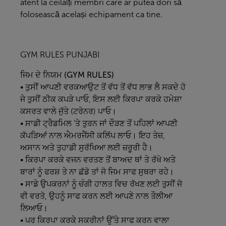
atent la ceilalți membri care ar putea dori să
folosească același echipament ca tine.
GYM RULES PUNJABI
ਜਿਮ
ਦੇ
ਨਿਯਮ (GYM RULES)
• ਤੁਸੀਂ ਆਪਣੀ ਵਰਕਆਉਟ ਤੋਂ ਵੱਧ ਤੋਂ ਵੱਧ ਲਾਭ ਲੈ ਸਕਦੇ ਹੋ
ਜੇ ਤੁਸੀਂ ਠੀਕ ਕਪੜੇ ਪਾਓ, ਇਸ ਲਈ ਕਿਰਪਾ ਕਰਕੇ ਹਮੇਸ਼ਾ
ਕਸਰਤ ਵਾਲੇ ਜੁੱਤੇ (ਟਰੇਨਰ) ਪਾਓ।
• ਸਾਡੀ ਟ੍ਰੈਡਮਿਲ 'ਤੇ ਤੁਰਨ ਜਾਂ ਦੌੜਣ ਤੋਂ ਪਹਿਲਾਂ ਆਪਣੀ
ਕੱਪੜਿਆਂ ਨਾਲ ਐਮਰਜੈਂਸੀ ਕਲਿੱਪ ਲਾਓ। ਇਹ ਤੇਜ਼,
ਅਸਾਨ ਅਤੇ ਤੁਹਾਡੀ ਸੁਰੱਖਿਆ ਲਈ ਜ਼ਰੂਰੀ ਹੈ।
• ਕਿਰਪਾ ਕਰਕੇ ਵਜਨ ਵਰਤਣ ਤੋਂ ਬਾਅਦ ਥਾਂ ਤੇ ਰੱਖੋ ਅਤੇ
ਬਾਰਾਂ ਨੂੰ ਫਰਸ਼ ਤੇ ਨਾ ਛੱਡੋ ਤਾਂ ਜੋ ਜਿਮ ਸਾਫ ਸੁਥਰਾ ਰਹੇ।
• ਸਾਡੇ ਉਪਕਰਨਾਂ ਨੂੰ ਚੰਗੀ ਹਾਲਤ ਵਿਚ ਰੱਖਣ ਲਈ ਤੁਸੀਂ ਜੋ
ਵੀ ਵਰਤੋ, ਉਹਨੂੰ ਸਾਫ ਕਰਨ ਲਈ ਆਪਣੇ ਨਾਲ ਤੌਲੀਆ
ਲਿਆਓ।
• ਪਰ ਕਿਰਪਾ ਕਰਕੇ ਸਕਰੀਨਾਂ ਉੱਤੇ ਸਾਫ ਕਰਨ ਵਾਲਾ