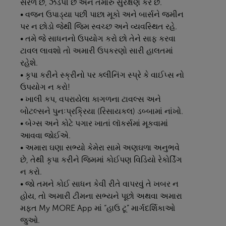
સરળ છે, ઝડપી છે અને તમારું સુરક્ષણ કરે છે.
• વજન ઉપાડ્યા પછી પાછા મૂકો અને બાર્સને જમીન
પર ન છોડો જેથી જિમ સ્વચ્છ અને વ્યવસ્થિત રહે.
• તમે જે સાધનનો ઉપયોગ કરો છો તેને સાફ કરવા
ટાવલ લાવશો તો અમારી ઉપકરણો સારી હાલતમાં
રહેશે.
• કૃપા કરીને સ્ક્રીનો પર ક્લીનિંગ સ્પ્રે કે વાઈપ્સ નો
ઉપયોગ ન કરો!
• ખાલી કપ, વપરાયેલા કાગળના ટાવલ્સ અને
બોટલ્સને પુનઃપ્રક્રિયા (રિસાયકલ) ડબ્બામાં નાંખો.
• બેગ્સ અને કોટે પગાર ખાતાં લૉકર્સમાં મૂકવામાં
આવવા જોઈએ.
• અમારા ઘણા સભ્યો કેમેરા સામે અણઘળા અનુભવે
છે, તેથી કૃપા કરીને જિમમાં કોઈપણ વિડિયો રેકોર્ડિંગ
ન કરો.
• જો તમને કોઈ સાધન કેવી રીતે વાપરવું તે ખબર ન
હોય, તો અમારી ટીમના સભ્યને પૂછો અથવા અમારા
મફત
My MORE App
માં “હાઉ ટૂ” માર્ગદર્શિકાઓ
જુઓ.